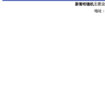
新誉绗缝机
主要业
地址：