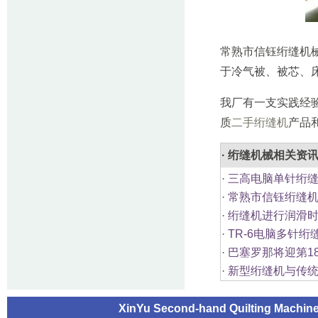
常熟市信钰绗缝机
于冷气被、被芯、
我厂有一支实践经
质
二手绗缝机
产品
· 绗缝机械相关资
·
三高电脑单针绗缝
·
常熟市信钰绗缝机
·
绗缝机进行润滑时
·
TR-6电脑多针
·
巴塞罗那将迎第1
·
新型绗缝机与传统
XinYu Second-hand Quilting Machi