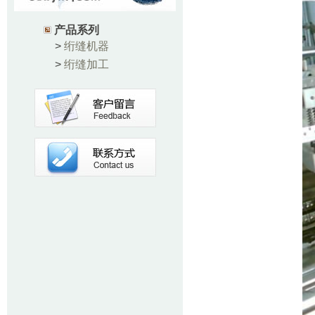
产品系列
>
绗缝机器
>
绗缝加工