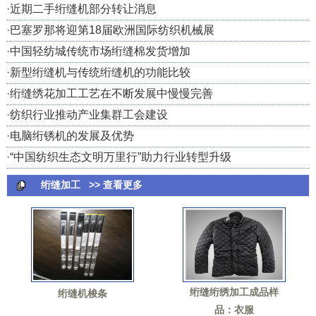
·
近期二手绗缝机部分转让消息
·
巴塞罗那将迎第18届欧洲国际纺织机械展
·
中国轻纺城传统市场绗缝棉发货增加
·
新型绗缝机与传统绗缝机的功能比较
·
绗缝绣花加工工艺在不断发展中慢慢完善
·
纺织行业推动产业集群工会建设
·
电脑绗锈机的发展及优势
·
“中国纺织生态文明万里行”助力行业转型升级
绗缝加工
>> 查看更多
绗缝绗绣加工成品样
绗缝机梭条
品：衣服