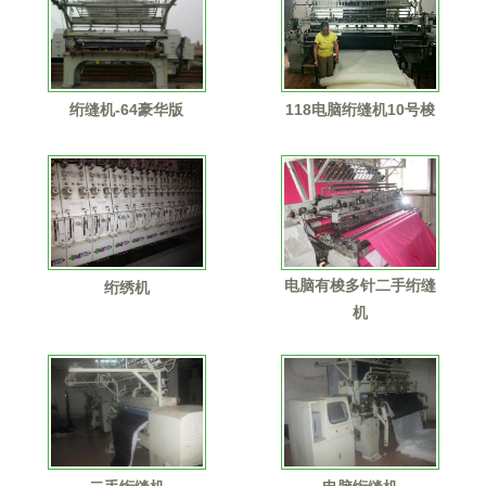
绗缝机-64豪华版
118电脑绗缝机10号梭
电脑有梭多针二手绗缝
绗绣机
机