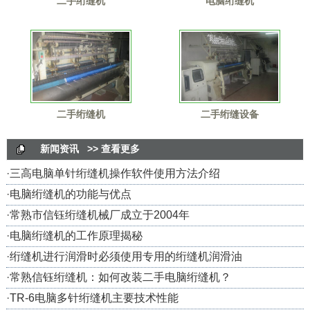
二手绗缝机
电脑绗缝机
二手绗缝机
二手绗缝设备
新闻资讯
>> 查看更多
·
三高电脑单针绗缝机操作软件使用方法介绍
·
电脑绗缝机的功能与优点
·
常熟市信钰绗缝机械厂成立于2004年
·
电脑绗缝机的工作原理揭秘
·
绗缝机进行润滑时必须使用专用的绗缝机润滑油
·
常熟信钰绗缝机：如何改装二手电脑绗缝机？
·
TR-6电脑多针绗缝机主要技术性能