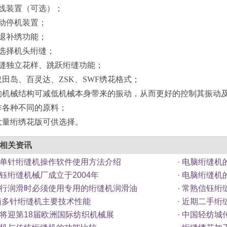
剪线装置（可选）；
自动停机装置；
回退补绣功能；
意选择机头绗缝；
绗缝独立花样、跳跃绗缝功能；
取田岛、百灵达、ZSK、SWF绣花格式；
特的机械结构可减低机械本身带来的振动，从而更好的控制其振动
作各种不同的原料；
大量绗绣花版可供选择。
械相关资讯
单针绗缝机操作软件使用方法介绍
·
电脑绗缝机
钰绗缝机械厂成立于2004年
·
电脑绗缝机
行润滑时必须使用专用的绗缝机润滑油
·
常熟信钰绗
电脑多针绗缝机主要技术性能
·
近期二手绗
将迎第18届欧洲国际纺织机械展
·
中国轻纺城