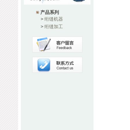
产品系列
>
绗缝机器
>
绗缝加工