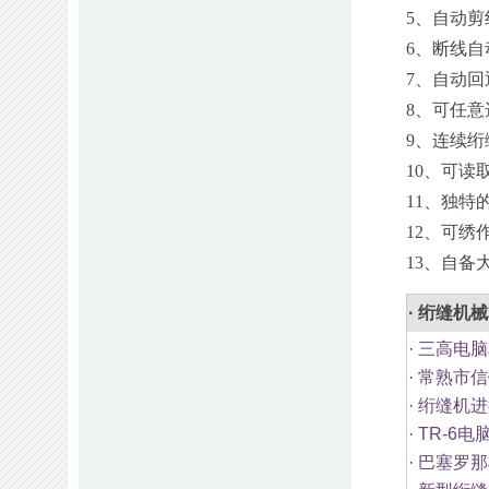
5、自动
6、断线
7、自动
8、可任
9、连续
10、可读
11、独
12、可绣
13、自备
· 绗缝机
·
三高电脑
·
常熟市信
·
绗缝机进
·
TR-6
·
巴塞罗那