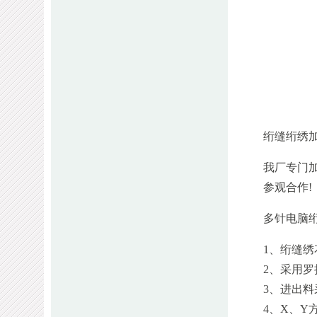
绗缝绗绣
我厂专门
参观合作!
多针电脑
1、绗缝
2、采用
3、进出
4、X、