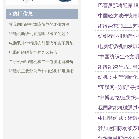
·
巴塞罗那将迎第1
> 热门信息
·
中国轻纺城传统市
·
常见的绗缝机故障简单的维修方法
·
绗缝绣花加工工艺
·
绗缝机断线到底是哪里出了问题？
·
纺织行业推动产业
·
电脑双排针绗绣机引领汽车皮革脚垫
·
电脑绗锈机的发展
·
电脑绗缝绣花机的九大特点
·
“中国纺织生态文
·
二手机械绗缝机和二手电脑绗缝机价
·
绗缝绗绣产品怎样
·
绗缝机主要分为单针绗缝机和电脑绗
·
纺机：生产创新化
·
“互联网+纺机” 
·
“中博会”智造纺织
·
我国纺织机械通过
·
中国轻纺城：绗缝
·
雅加达国际纺织及
·
纺织机械配件企业