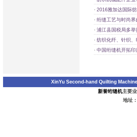
·
2016雅加达国际
·
绗缝工艺与时尚界
·
浦江县国税局多举
·
纺织化纤、针织、
·
中国绗缝机开拓印
XinYu Second-hand Quilting Machi
新誉绗缝机
主要业
地址：