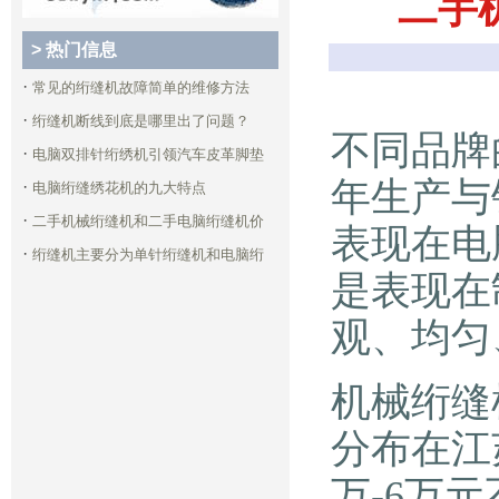
二手
> 热门信息
·
常见的绗缝机故障简单的维修方法
·
绗缝机断线到底是哪里出了问题？
不同品牌
·
电脑双排针绗绣机引领汽车皮革脚垫
年生产与
·
电脑绗缝绣花机的九大特点
·
二手机械绗缝机和二手电脑绗缝机价
表现在电
·
绗缝机主要分为单针绗缝机和电脑绗
是表现在
观、均匀
机械绗缝
分布在江
万-6万