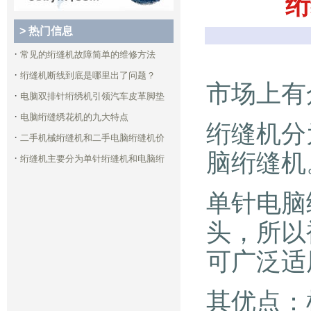
绗
> 热门信息
·
常见的绗缝机故障简单的维修方法
·
绗缝机断线到底是哪里出了问题？
市场上有
·
电脑双排针绗绣机引领汽车皮革脚垫
·
电脑绗缝绣花机的九大特点
绗缝机分
·
二手机械绗缝机和二手电脑绗缝机价
脑绗缝机
·
绗缝机主要分为单针绗缝机和电脑绗
单针电脑
头，所以
可广泛适
其优点：