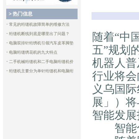
> 热门信息
·
常见的绗缝机故障简单的维修方法
·
随着“中
绗缝机断线到底是哪里出了问题？
·
电脑双排针绗绣机引领汽车皮革脚垫
五”规划
·
电脑绗缝绣花机的九大特点
机器人普
·
二手机械绗缝机和二手电脑绗缝机价
·
绗缝机主要分为单针绗缝机和电脑绗
行业将会
义乌国际
展」）将
智能发展
智能化