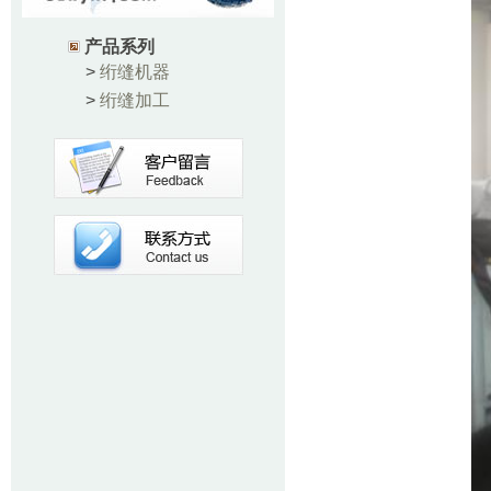
产品系列
>
绗缝机器
>
绗缝加工