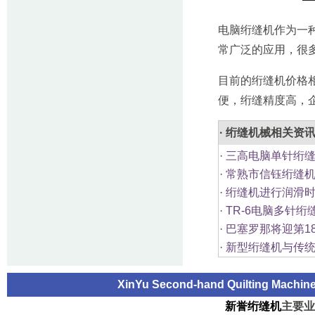
电脑绗缝机作为一
常广泛的应用，很
目前的绗缝机价格
便，绗缝精度高，
· 绗缝机械相关资
·
三高电脑单针绗缝
·
常熟市信钰绗缝机
·
绗缝机进行润滑时
·
TR-6电脑多针
·
巴塞罗那将迎第1
·
新型绗缝机与传统
XinYu Second-hand Quilting Machi
新誉绗缝机
主要业