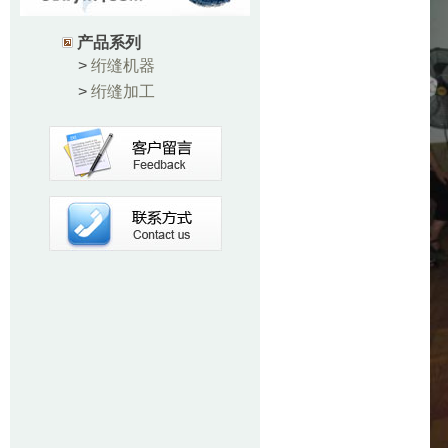
产品系列
>
绗缝机器
>
绗缝加工