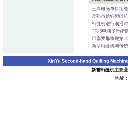
·
三高电脑单针绗缝
·
常熟市信钰绗缝机
·
绗缝机进行润滑时
·
TR-6电脑多针
·
巴塞罗那将迎第1
·
新型绗缝机与传统
XinYu Second-hand Quilting Machi
新誉绗缝机
主要业
地址：